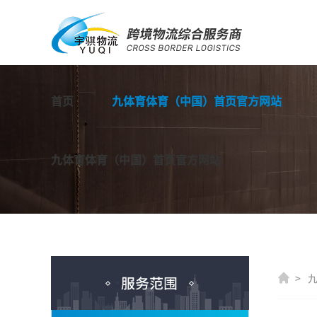
首页
九体育体育（中国）首页官方网站
九体育体育（中国）首页官方网站

>