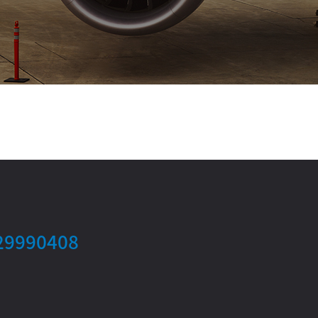
29990408