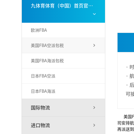
九体育体育（中国）首页官方网站

欧洲FBA
美国FBA空派包税

美国FBA海派包税
· 
·
日本FBA空派
· 
日本FBA海派
可
国际物流

美国FB
司安排航
进口物流

再派送到